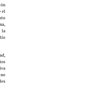
lón
 el
nto
4º DÍA DE LAS FIESTAS COLOMBINAS
na,
2026
 la
hace 5 días
·
Huelvatv
Río
ad,
ios
iva
ino
les
SEXTA CORRIDA DE LAS FIESTAS
COLOMBINAS 2026
hace 3 días
·
Huelvatv