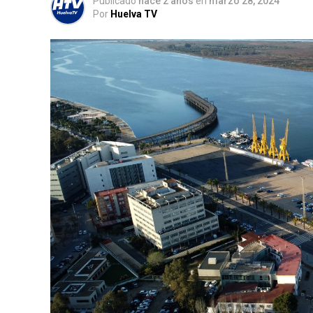
Publicado
hace 2 años
en
marzo 28, 2024
Por
Huelva TV