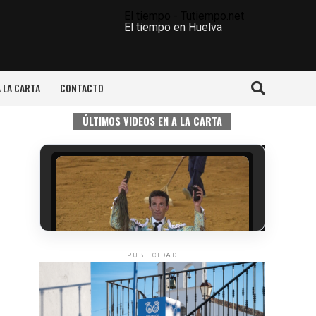
El tiempo - Tutiempo.net
El tiempo en Huelva
A LA CARTA
CONTACTO
ÚLTIMOS VIDEOS EN A LA CARTA
PUBLICIDAD
6º DÍA DE LAS FIESTAS COLOMBINAS
2026
hace 3 días
·
Huelvatv