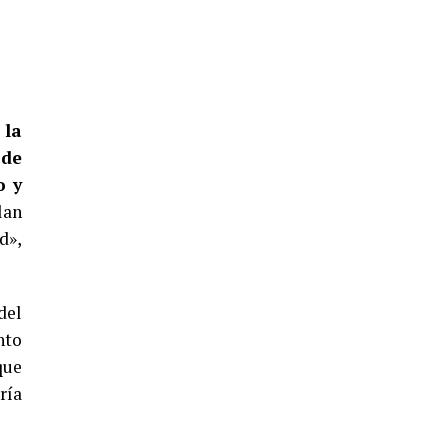
5º DÍA DE LAS FIESTAS COLOMBINAS
2026
hace 4 días
·
Huelvatv
 la
 de
o y
lan
d»,
CUARTA CORRIDA DE LAS FIESTAS
COLOMBINAS 2026
del
hace 5 días
·
Huelvatv
nto
que
ría