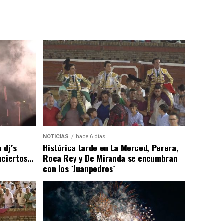
NOTICIAS
hace 6 días
 dj´s
Histórica tarde en La Merced, Perera,
nciertos…
Roca Rey y De Miranda se encumbran
con los `Juanpedros´