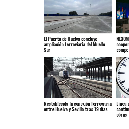
El Puerto de Huelva concluye
NEXOMA
ampliación ferroviaria del Muelle
cooper
Sur
compet
Restablecida la conexión ferroviaria
Línea 
entre Huelva y Sevilla tras 19 días
contin
obras