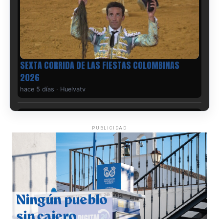
6º DÍA DE LAS FIESTAS COLOMBINAS 2026
hace 5 días
·
Huelvatv
PUBLICIDAD
QUINTA CORRIDA DE LAS FIESTAS COLOMBINAS
2026
hace 6 días
·
Huelvatv