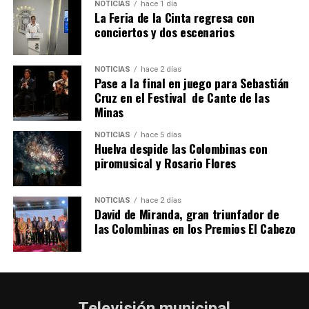
NOTICIAS
hace 1 día
La Feria de la Cinta regresa con
SEXTA CORRIDA DE LAS FIESTAS COLOMBINAS
conciertos y dos escenarios
2026
hace 5 días
·
Huelvatv
NOTICIAS
hace 2 días
Pase a la final en juego para Sebastián
Cruz en el Festival de Cante de las
Minas
NOTICIAS
hace 5 días
Huelva despide las Colombinas con
piromusical y Rosario Flores
NOTICIAS
hace 2 días
David de Miranda, gran triunfador de
las Colombinas en los Premios El Cabezo
Televisión municipal