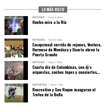
2026
hace 7 días
·
Huelvatv
LO MÁS VISTO
NOTICIAS
hace 6 días
Huelva mira a la Ría
NOTICIAS
hace 6 días
Excepcional corrida de rejones, Ventura,
Hermoso de Mendoza y Duarte abren la
Puerta Grande
4º DÍA DE LAS FIESTAS COLOMBINAS 2026
NOTICIAS
hace 7 días
hace 7 días
·
Huelvatv
Cuarto día de Colombinas, con dj´s
orquestas, coches topes y conciertos…
DEPORTES
hace 1 día
Recreativo y San Roque inauguran el
Trofeo de la Bella