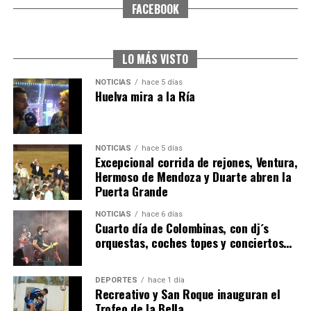
FACEBOOK
CUARTA CORRIDA DE LAS FIESTAS COLOMBINAS
2026
hace 6 días
·
Huelvatv
LO MÁS VISTO
NOTICIAS
hace 5 días
Huelva mira a la Ría
NOTICIAS
hace 5 días
Excepcional corrida de rejones, Ventura,
Hermoso de Mendoza y Duarte abren la
Puerta Grande
4º DÍA DE LAS FIESTAS COLOMBINAS 2026
NOTICIAS
hace 6 días
hace 6 días
·
Huelvatv
Cuarto día de Colombinas, con dj´s
orquestas, coches topes y conciertos…
DEPORTES
hace 1 día
Recreativo y San Roque inauguran el
Trofeo de la Bella