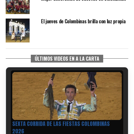
El jueves de Colombinas brilla con luz propia
ÚLTIMOS VIDEOS EN A LA CARTA
SEXTA CORRIDA DE LAS FIESTAS COLOMBINAS
2026
hace 4 días
·
Huelvatv