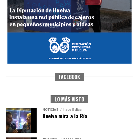
QUINTA CORRIDA DE LAS FIESTAS COLOMBINAS
2026
hace 5 días
·
Huelvatv
FACEBOOK
5º DÍA DE LAS FIESTAS COLOMBINAS 2026
hace 5 días
·
Huelvatv
LO MÁS VISTO
NOTICIAS
hace 5 días
Huelva mira a la Ría