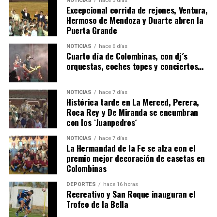
NOTICIAS
hace 5 días
Excepcional corrida de rejones, Ventura,
Hermoso de Mendoza y Duarte abren la
Puerta Grande
CUARTA CORRIDA DE LAS FIESTAS COLOMBINAS
NOTICIAS
hace 6 días
2026
Cuarto día de Colombinas, con dj´s
orquestas, coches topes y conciertos…
hace 6 días
·
Huelvatv
NOTICIAS
hace 7 días
Histórica tarde en La Merced, Perera,
Roca Rey y De Miranda se encumbran
con los `Juanpedros´
NOTICIAS
hace 7 días
La Hermandad de la Fe se alza con el
premio mejor decoración de casetas en
Colombinas
4º DÍA DE LAS FIESTAS COLOMBINAS 2026
hace 6 días
·
Huelvatv
DEPORTES
hace 16 horas
Recreativo y San Roque inauguran el
Trofeo de la Bella