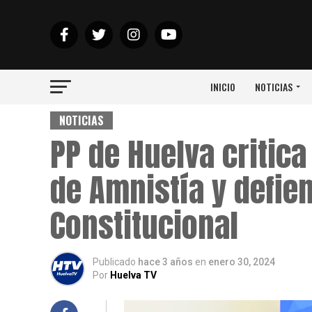
INICIO
NOTICIAS
NOTICIAS
PP de Huelva critica
de Amnistía y defie
Constitucional
Publicado
hace 3 años
en
enero 30, 2024
Por
Huelva TV