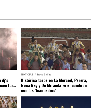
NOTICIAS
hace 5 días
 dj´s
Histórica tarde en La Merced, Perera,
nciertos…
Roca Rey y De Miranda se encumbran
con los `Juanpedros´