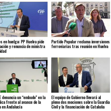
s en huelga: PP Huelva pide
Partido Popular reclama inversiones
ación y renuncia de ministra
ferroviarias tras reunión en Huelva
idad
E denuncia un “embudo” en la
El equipo de Gobierno llevará al
lica frente al avance de la
pleno dos mociones sobre la Guardia
a en Andalucía
Civil y la financiación de Cataluña