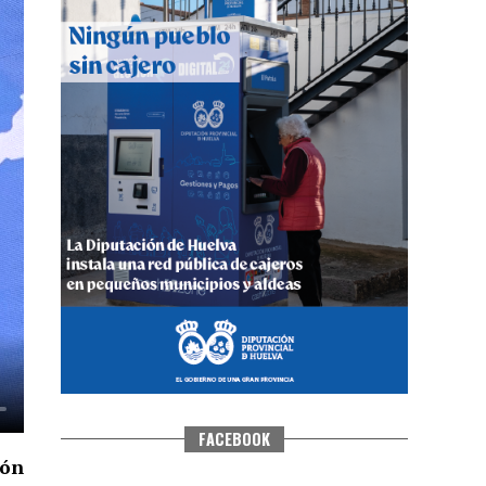
QUINTA CORRIDA DE LAS FIESTAS
COLOMBINAS 2026
hace 3 días
·
Huelvatv
FACEBOOK
ión