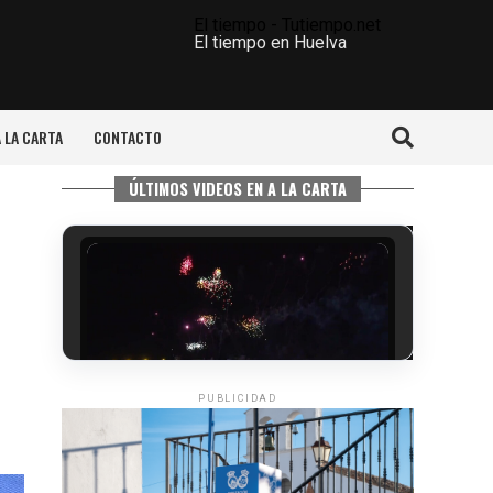
El tiempo - Tutiempo.net
El tiempo en Huelva
A LA CARTA
CONTACTO
ÚLTIMOS VIDEOS EN A LA CARTA
PUBLICIDAD
6º DÍA DE LAS FIESTAS COLOMBINAS
2026
hace 2 días
·
Huelvatv