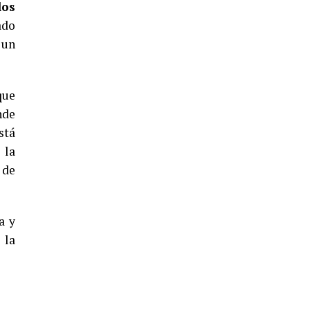
los
5º DÍA DE LAS FIESTAS COLOMBINAS
2026
ado
 un
hace 3 días
·
Huelvatv
que
nde
stá
 la
 de
CUARTA CORRIDA DE LAS FIESTAS
COLOMBINAS 2026
a y
hace 4 días
·
Huelvatv
 la