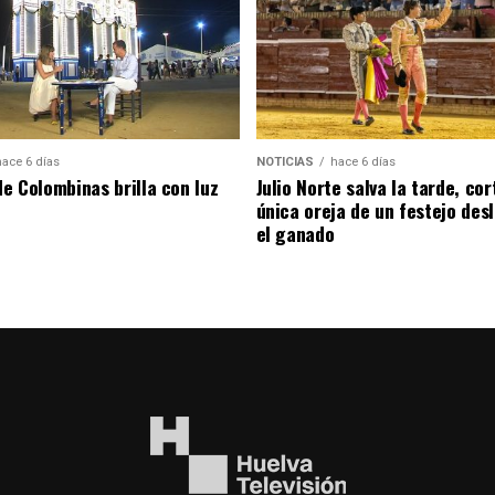
hace 6 días
NOTICIAS
hace 6 días
de Colombinas brilla con luz
Julio Norte salva la tarde, cor
única oreja de un festejo des
el ganado