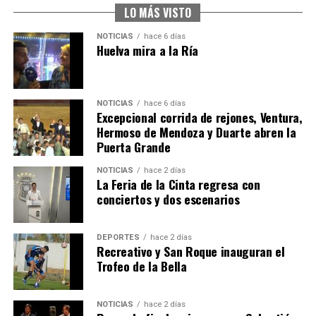
hace 1 semana
·
Huelvatv
LO MÁS VISTO
NOTICIAS
hace 6 días
Huelva mira a la Ría
NOTICIAS
hace 6 días
Excepcional corrida de rejones, Ventura,
Hermoso de Mendoza y Duarte abren la
Puerta Grande
4º DÍA DE LAS FIESTAS COLOMBINAS 2026
NOTICIAS
hace 2 días
hace 1 semana
·
Huelvatv
La Feria de la Cinta regresa con
conciertos y dos escenarios
DEPORTES
hace 2 días
Recreativo y San Roque inauguran el
Trofeo de la Bella
NOTICIAS
hace 2 días