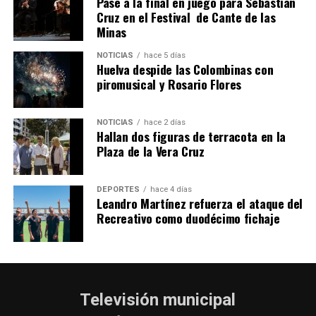
Pase a la final en juego para Sebastián
SEXTA CORRIDA DE LAS FIESTAS COLOMBINAS
Cruz en el Festival de Cante de las
Minas
2026
hace 5 días
·
Huelvatv
NOTICIAS
hace 5 días
Huelva despide las Colombinas con
piromusical y Rosario Flores
NOTICIAS
hace 2 días
Hallan dos figuras de terracota en la
Plaza de la Vera Cruz
DEPORTES
hace 4 días
Leandro Martínez refuerza el ataque del
Recreativo como duodécimo fichaje
Televisión municipal