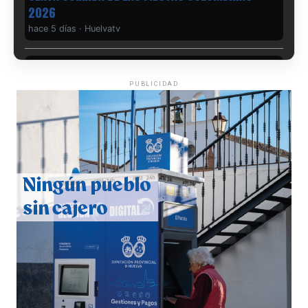
hace 5 días
·
Huelvatv
PUBLICIDAD
QUINTA CORRIDA DE LAS FIESTAS COLOMBINAS
2026
hace 6 días
·
Huelvatv