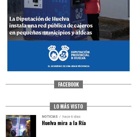
5º DÍA DE LAS FIESTAS COLOMBINAS 2026
hace 6 días
·
Huelvatv
FACEBOOK
CUARTA CORRIDA DE LAS FIESTAS COLOMBINAS
2026
hace 7 días
·
Huelvatv
LO MÁS VISTO
NOTICIAS
hace 6 días
Huelva mira a la Ría