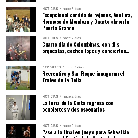
NOTICIAS
hace 6 días
Excepcional corrida de rejones, Ventura,
Hermoso de Mendoza y Duarte abren la
Puerta Grande
4º DÍA DE LAS FIESTAS COLOMBINAS 2026
NOTICIAS
hace 7 días
hace 1 semana
·
Huelvatv
Cuarto día de Colombinas, con dj´s
orquestas, coches topes y conciertos…
DEPORTES
hace 2 días
Recreativo y San Roque inauguran el
Trofeo de la Bella
NOTICIAS
hace 2 días
La Feria de la Cinta regresa con
SEXTA CORRIDA DE LAS FIESTAS COLOMBINAS
conciertos y dos escenarios
2026
hace 5 días
·
Huelvatv
NOTICIAS
hace 2 días
Pase a la final en juego para Sebastián