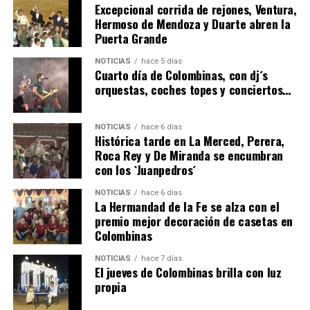
Excepcional corrida de rejones, Ventura,
Hermoso de Mendoza y Duarte abren la
Puerta Grande
4º DÍA DE LAS FIESTAS COLOMBINAS 2026
NOTICIAS
hace 5 días
hace 5 días
·
Huelvatv
Cuarto día de Colombinas, con dj´s
orquestas, coches topes y conciertos…
NOTICIAS
hace 6 días
Histórica tarde en La Merced, Perera,
Roca Rey y De Miranda se encumbran
con los `Juanpedros´
NOTICIAS
hace 6 días
La Hermandad de la Fe se alza con el
SEXTA CORRIDA DE LAS FIESTAS COLOMBINAS
premio mejor decoración de casetas en
Colombinas
2026
hace 3 días
·
Huelvatv
NOTICIAS
hace 7 días
El jueves de Colombinas brilla con luz
propia