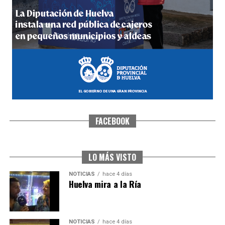
5º DÍA DE LAS FIESTAS COLOMBINAS 2026
hace 4 días
·
Huelvatv
FACEBOOK
CUARTA CORRIDA DE LAS FIESTAS COLOMBINAS
2026
hace 5 días
·
Huelvatv
LO MÁS VISTO
NOTICIAS
hace 4 días
Huelva mira a la Ría
NOTICIAS
hace 4 días