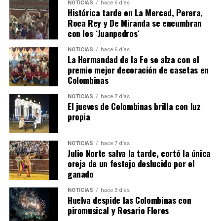
NOTICIAS
hace 6 días
Histórica tarde en La Merced, Perera,
Roca Rey y De Miranda se encumbran
con los `Juanpedros´
NOTICIAS
hace 6 días
La Hermandad de la Fe se alza con el
SEXTA CORRIDA DE LAS FIESTAS COLOMBINAS
premio mejor decoración de casetas en
Colombinas
2026
hace 3 días
·
Huelvatv
NOTICIAS
hace 7 días
El jueves de Colombinas brilla con luz
propia
NOTICIAS
hace 7 días
Julio Norte salva la tarde, cortó la única
oreja de un festejo deslucido por el
ganado
NOTICIAS
hace 3 días
Huelva despide las Colombinas con
piromusical y Rosario Flores