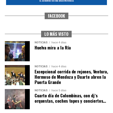
FACEBOOK
CUARTA CORRIDA DE LAS FIESTAS COLOMBINAS
2026
hace 4 días
·
Huelvatv
LO MÁS VISTO
NOTICIAS
hace 4 días
Huelva mira a la Ría
NOTICIAS
hace 4 días
Excepcional corrida de rejones, Ventura,
Hermoso de Mendoza y Duarte abren la
Puerta Grande
4º DÍA DE LAS FIESTAS COLOMBINAS 2026
NOTICIAS
hace 5 días
hace 5 días
·
Huelvatv
Cuarto día de Colombinas, con dj´s
orquestas, coches topes y conciertos…