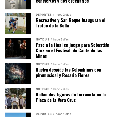
conciertos y dos escenarios
DEPORTES
hace 2 días
Recreativo y San Roque inauguran el
Trofeo de la Bella
NOTICIAS
hace 2 días
Pase a la final en juego para Sebastián
SEXTA CORRIDA DE LAS FIESTAS COLOMBINAS
Cruz en el Festival de Cante de las
Minas
2026
hace 5 días
·
Huelvatv
NOTICIAS
hace 5 días
Huelva despide las Colombinas con
piromusical y Rosario Flores
NOTICIAS
hace 2 días
Hallan dos figuras de terracota en la
Plaza de la Vera Cruz
DEPORTES
hace 4 días