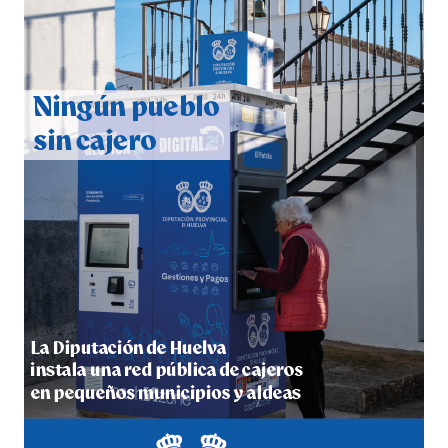
QUINTA CORRIDA DE LAS FIESTAS COLOMBINAS
2026
hace 6 días
·
Huelvatv
5º DÍA DE LAS FIESTAS COLOMBINAS 2026
hace 6 días
·
Huelvatv