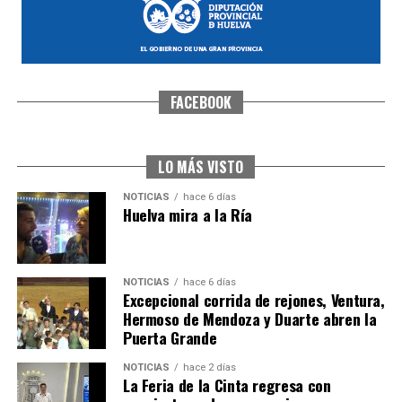
FACEBOOK
CUARTA CORRIDA DE LAS FIESTAS COLOMBINAS
2026
hace 1 semana
·
Huelvatv
LO MÁS VISTO
NOTICIAS
hace 6 días
Huelva mira a la Ría
NOTICIAS
hace 6 días
Excepcional corrida de rejones, Ventura,
Hermoso de Mendoza y Duarte abren la
Puerta Grande
4º DÍA DE LAS FIESTAS COLOMBINAS 2026
NOTICIAS
hace 2 días
hace 1 semana
·
Huelvatv
La Feria de la Cinta regresa con