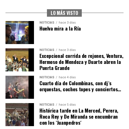
2026
hace 4 días
·
Huelvatv
LO MÁS VISTO
NOTICIAS
hace 3 días
Huelva mira a la Ría
NOTICIAS
hace 3 días
Excepcional corrida de rejones, Ventura,
Hermoso de Mendoza y Duarte abren la
Puerta Grande
4º DÍA DE LAS FIESTAS COLOMBINAS 2026
NOTICIAS
hace 4 días
hace 4 días
·
Huelvatv
Cuarto día de Colombinas, con dj´s
orquestas, coches topes y conciertos…
NOTICIAS
hace 5 días
Histórica tarde en La Merced, Perera,
Roca Rey y De Miranda se encumbran
con los `Juanpedros´