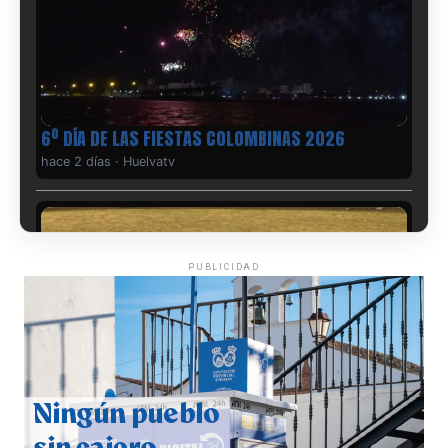
6º DÍA DE LAS FIESTAS COLOMBINAS 2026
hace 2 días
·
Huelvatv
PUBLICIDAD
QUINTA CORRIDA DE LAS FIESTAS COLOMBINAS
2026
hace 3 días
·
Huelvatv