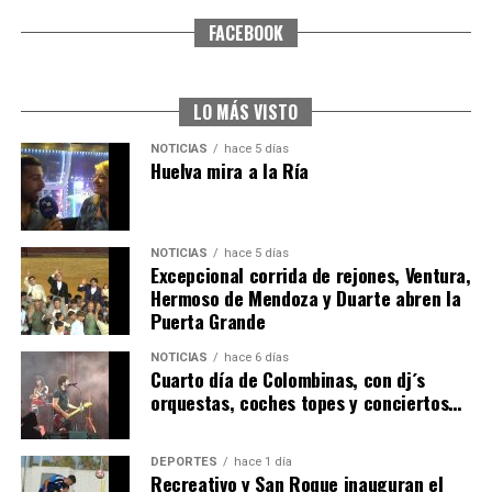
FACEBOOK
CUARTA CORRIDA DE LAS FIESTAS COLOMBINAS
2026
hace 6 días
·
Huelvatv
LO MÁS VISTO
NOTICIAS
hace 5 días
Huelva mira a la Ría
NOTICIAS
hace 5 días
Excepcional corrida de rejones, Ventura,
Hermoso de Mendoza y Duarte abren la
Puerta Grande
4º DÍA DE LAS FIESTAS COLOMBINAS 2026
NOTICIAS
hace 6 días
hace 6 días
·
Huelvatv
Cuarto día de Colombinas, con dj´s
orquestas, coches topes y conciertos…
DEPORTES
hace 1 día
Recreativo y San Roque inauguran el