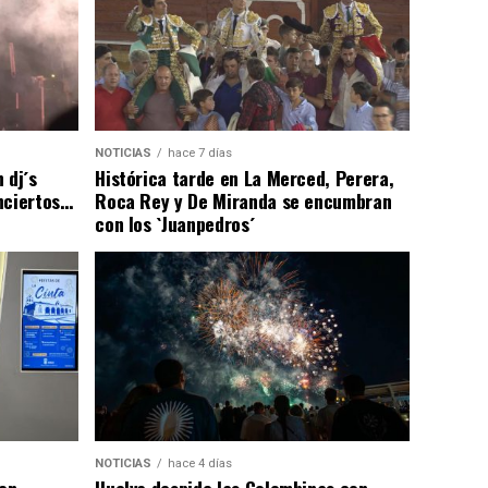
NOTICIAS
hace 7 días
 dj´s
Histórica tarde en La Merced, Perera,
nciertos…
Roca Rey y De Miranda se encumbran
con los `Juanpedros´
NOTICIAS
hace 4 días
con
Huelva despide las Colombinas con