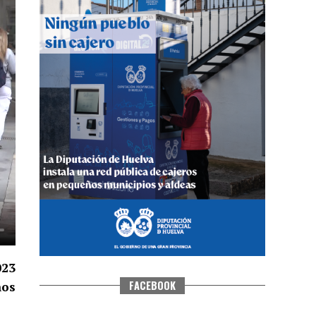
QUINTA CORRIDA DE LAS FIESTAS
COLOMBINAS 2026
hace 5 días
·
Huelvatv
023
FACEBOOK
nos