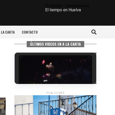
El tiempo - Tutiempo.net
El tiempo en Huelva
A LA CARTA
CONTACTO
ÚLTIMOS VIDEOS EN A LA CARTA
PUBLICIDAD
6º DÍA DE LAS FIESTAS COLOMBINAS
2026
hace 4 días
·
Huelvatv