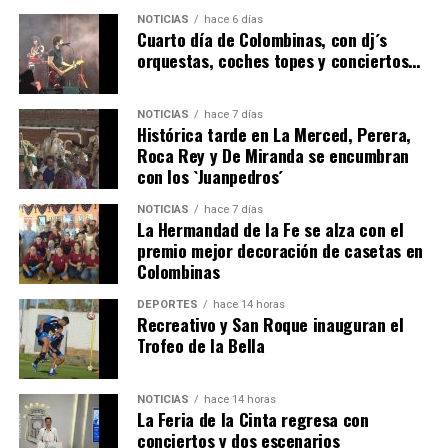
4º DÍA DE LAS FIESTAS COLOMBINAS 2026
NOTICIAS
hace 6 días
hace 6 días
·
Huelvatv
Cuarto día de Colombinas, con dj´s
orquestas, coches topes y conciertos…
NOTICIAS
hace 7 días
Histórica tarde en La Merced, Perera,
Roca Rey y De Miranda se encumbran
con los `Juanpedros´
NOTICIAS
hace 7 días
La Hermandad de la Fe se alza con el
SEXTA CORRIDA DE LAS FIESTAS COLOMBINAS
premio mejor decoración de casetas en
Colombinas
2026
hace 4 días
·
Huelvatv
DEPORTES
hace 14 horas
Recreativo y San Roque inauguran el
Trofeo de la Bella
NOTICIAS
hace 14 horas
La Feria de la Cinta regresa con
conciertos y dos escenarios