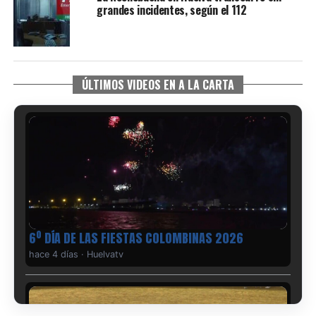
grandes incidentes, según el 112
ÚLTIMOS VIDEOS EN A LA CARTA
6º DÍA DE LAS FIESTAS COLOMBINAS 2026
hace 4 días
·
Huelvatv