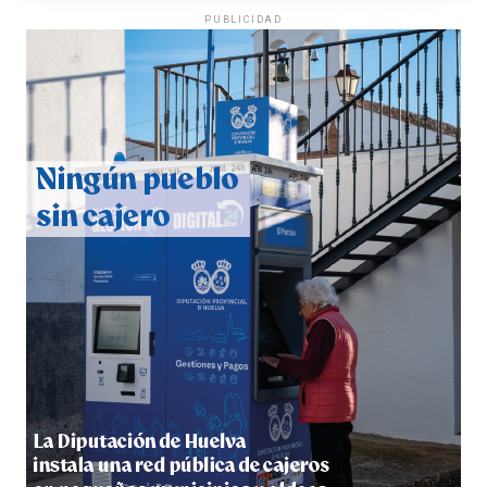
PUBLICIDAD
QUINTA CORRIDA DE LAS FIESTAS COLOMBINAS
2026
hace 5 días
·
Huelvatv
5º DÍA DE LAS FIESTAS COLOMBINAS 2026
hace 5 días
·
Huelvatv