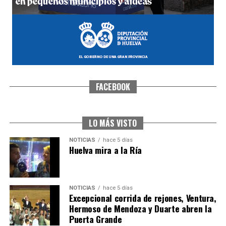
FACEBOOK
CUARTA CORRIDA DE LAS FIESTAS COLOMBINAS
2026
hace 6 días
·
Huelvatv
LO MÁS VISTO
NOTICIAS
hace 5 días
Huelva mira a la Ría
NOTICIAS
hace 5 días
Excepcional corrida de rejones, Ventura,
Hermoso de Mendoza y Duarte abren la
Puerta Grande