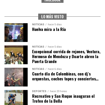
CUARTA CORRIDA DE LAS FIESTAS COLOMBINAS
2026
hace 6 días
·
Huelvatv
LO MÁS VISTO
NOTICIAS
hace 5 días
Huelva mira a la Ría
NOTICIAS
hace 5 días
Excepcional corrida de rejones, Ventura,
Hermoso de Mendoza y Duarte abren la
Puerta Grande
4º DÍA DE LAS FIESTAS COLOMBINAS 2026
NOTICIAS
hace 6 días
hace 6 días
·
Huelvatv
Cuarto día de Colombinas, con dj´s
orquestas, coches topes y conciertos…
DEPORTES
hace 23 horas
Recreativo y San Roque inauguran el
Trofeo de la Bella