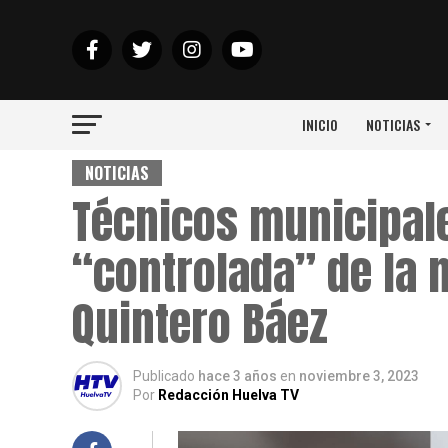
INICIO
NOTICIAS
NOTICIAS
Técnicos municipale
“controlada” de la 
Quintero Báez
Publicado
hace 3 años
en
noviembre 3, 2023
Por
Redacción Huelva TV