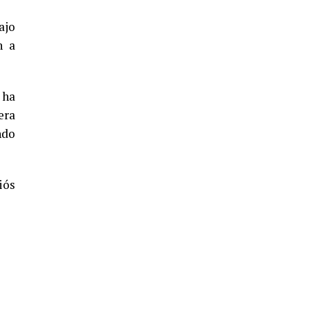
5º DÍA DE LAS FIESTAS COLOMBINAS
2026
ajo
n a
hace 5 días
·
Huelvatv
 ha
era
ndo
iós
CUARTA CORRIDA DE LAS FIESTAS
COLOMBINAS 2026
hace 6 días
·
Huelvatv