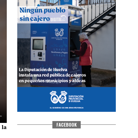
QUINTA CORRIDA DE LAS FIESTAS
COLOMBINAS 2026
hace 5 días
·
Huelvatv
FACEBOOK
 la