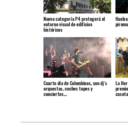
Nueva categoría P4 protegerá el
Huelva
entorno visual de edificios
piromu
históricos
Cuarto día de Colombinas, con dj´s
La Her
orquestas, coches topes y
premio
conciertos…
caseta