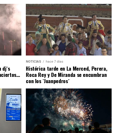
NOTICIAS
hace 7 días
 dj´s
Histórica tarde en La Merced, Perera,
nciertos…
Roca Rey y De Miranda se encumbran
con los `Juanpedros´