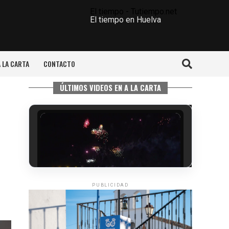
El tiempo - Tutiempo.net
El tiempo en Huelva
A LA CARTA
CONTACTO
ÚLTIMOS VIDEOS EN A LA CARTA
PUBLICIDAD
6º DÍA DE LAS FIESTAS COLOMBINAS
2026
hace 4 días
·
Huelvatv