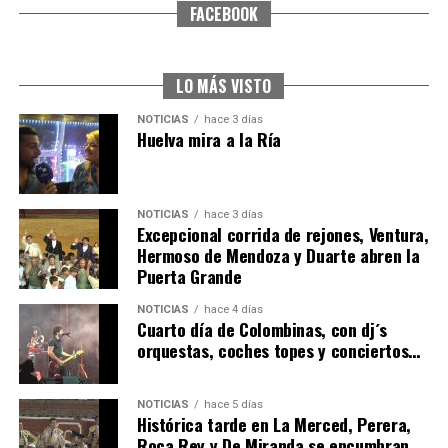
FACEBOOK
CUARTA CORRIDA DE LAS FIESTAS COLOMBINAS
2026
hace 4 días
·
Huelvatv
LO MÁS VISTO
NOTICIAS
hace 3 días
Huelva mira a la Ría
NOTICIAS
hace 3 días
Excepcional corrida de rejones, Ventura,
Hermoso de Mendoza y Duarte abren la
Puerta Grande
4º DÍA DE LAS FIESTAS COLOMBINAS 2026
NOTICIAS
hace 4 días
hace 4 días
·
Huelvatv
Cuarto día de Colombinas, con dj´s
orquestas, coches topes y conciertos…
NOTICIAS
hace 5 días
Histórica tarde en La Merced, Perera,
Roca Rey y De Miranda se encumbran