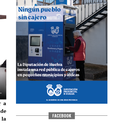
QUINTA CORRIDA DE LAS FIESTAS
COLOMBINAS 2026
hace 4 días
·
Huelvatv
r a
 de
FACEBOOK
 la