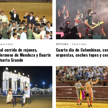
hace 4 días
NOTICIAS
hace 5 días
al corrida de rejones,
Cuarto día de Colombinas, con
Hermoso de Mendoza y Duarte
orquestas, coches topes y co
Puerta Grande