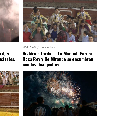
NOTICIAS
hace 6 días
 dj´s
Histórica tarde en La Merced, Perera,
nciertos…
Roca Rey y De Miranda se encumbran
con los `Juanpedros´