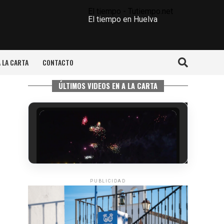
El tiempo - Tutiempo.net
El tiempo en Huelva
A LA CARTA
CONTACTO
ÚLTIMOS VIDEOS EN A LA CARTA
PUBLICIDAD
6º DÍA DE LAS FIESTAS COLOMBINAS
2026
hace 3 días
·
Huelvatv