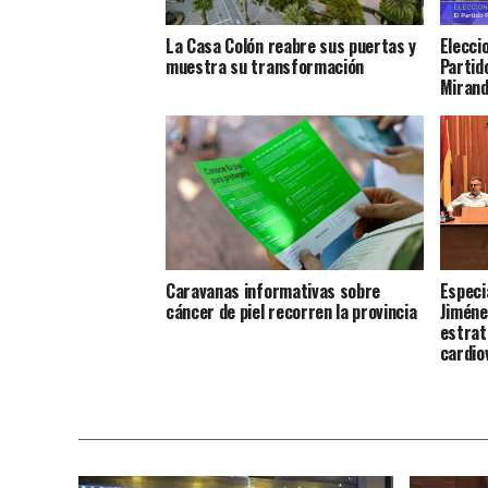
La Casa Colón reabre sus puertas y
Elecci
muestra su transformación
Partido
Miran
Caravanas informativas sobre
Especi
cáncer de piel recorren la provincia
Jiméne
estrat
cardio