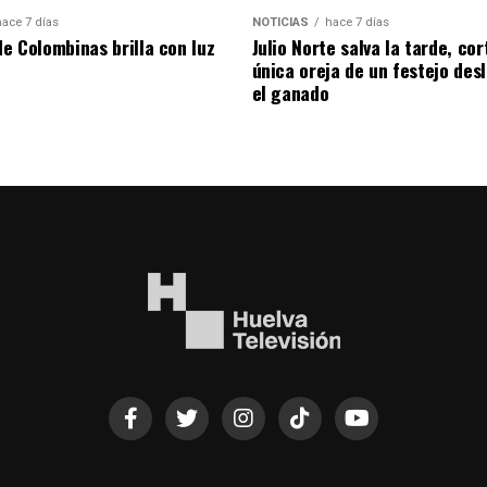
hace 7 días
NOTICIAS
hace 7 días
de Colombinas brilla con luz
Julio Norte salva la tarde, cor
única oreja de un festejo des
el ganado