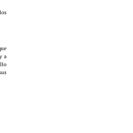
5º DÍA DE LAS FIESTAS COLOMBINAS
2026
los
hace 4 días
·
Huelvatv
que
y a
llo
sus
CUARTA CORRIDA DE LAS FIESTAS
COLOMBINAS 2026
hace 5 días
·
Huelvatv