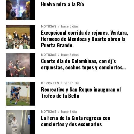
Huelva mira a la Ría
NOTICIAS
hace 5 días
Excepcional corrida de rejones, Ventura,
Hermoso de Mendoza y Duarte abren la
Puerta Grande
4º DÍA DE LAS FIESTAS COLOMBINAS 2026
NOTICIAS
hace 6 días
hace 6 días
·
Huelvatv
Cuarto día de Colombinas, con dj´s
orquestas, coches topes y conciertos…
DEPORTES
hace 1 día
Recreativo y San Roque inauguran el
Trofeo de la Bella
NOTICIAS
hace 1 día
La Feria de la Cinta regresa con
SEXTA CORRIDA DE LAS FIESTAS COLOMBINAS
conciertos y dos escenarios
2026