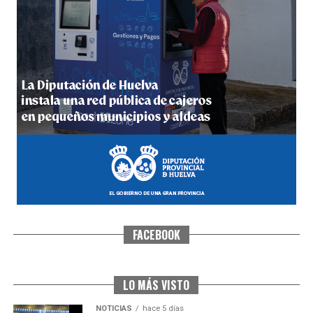
5º DÍA DE LAS FIESTAS COLOMBINAS 2026
hace 5 días
·
Huelvatv
FACEBOOK
CUARTA CORRIDA DE LAS FIESTAS COLOMBINAS
2026
hace 6 días
·
Huelvatv
LO MÁS VISTO
NOTICIAS
hace 5 días