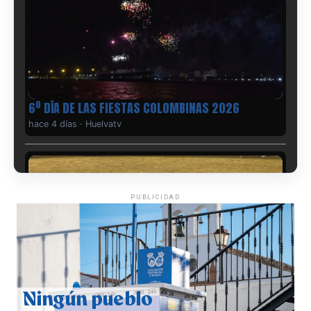
6º DÍA DE LAS FIESTAS COLOMBINAS 2026
hace 4 días
·
Huelvatv
PUBLICIDAD
QUINTA CORRIDA DE LAS FIESTAS COLOMBINAS
2026
hace 5 días
·
Huelvatv