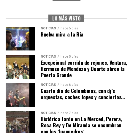
CUARTA CORRIDA DE LAS FIESTAS COLOMBINAS
2026
hace 6 días
·
Huelvatv
LO MÁS VISTO
NOTICIAS
hace 5 días
Huelva mira a la Ría
NOTICIAS
hace 5 días
Excepcional corrida de rejones, Ventura,
Hermoso de Mendoza y Duarte abren la
Puerta Grande
4º DÍA DE LAS FIESTAS COLOMBINAS 2026
NOTICIAS
hace 6 días
hace 6 días
·
Huelvatv
Cuarto día de Colombinas, con dj´s
orquestas, coches topes y conciertos…
NOTICIAS
hace 7 días
Histórica tarde en La Merced, Perera,
Roca Rey y De Miranda se encumbran
con los `Juanpedros´