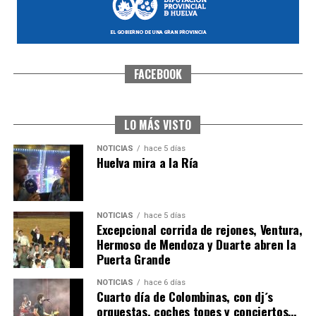
FACEBOOK
CUARTA CORRIDA DE LAS FIESTAS COLOMBINAS
2026
hace 6 días
·
Huelvatv
LO MÁS VISTO
NOTICIAS
hace 5 días
Huelva mira a la Ría
NOTICIAS
hace 5 días
Excepcional corrida de rejones, Ventura,
Hermoso de Mendoza y Duarte abren la
Puerta Grande
4º DÍA DE LAS FIESTAS COLOMBINAS 2026
NOTICIAS
hace 6 días
hace 6 días
·
Huelvatv
Cuarto día de Colombinas, con dj´s
orquestas, coches topes y conciertos…