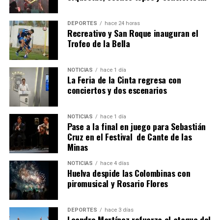
DEPORTES
hace 24 horas
Recreativo y San Roque inauguran el
Trofeo de la Bella
NOTICIAS
hace 1 día
La Feria de la Cinta regresa con
SEXTA CORRIDA DE LAS FIESTAS COLOMBINAS
conciertos y dos escenarios
2026
hace 4 días
·
Huelvatv
NOTICIAS
hace 1 día
Pase a la final en juego para Sebastián
Cruz en el Festival de Cante de las
Minas
NOTICIAS
hace 4 días
Huelva despide las Colombinas con
piromusical y Rosario Flores
DEPORTES
hace 3 días
Leandro Martínez refuerza el ataque del