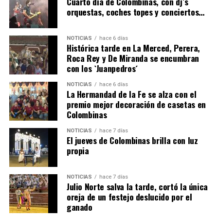
Cuarto día de Colombinas, con dj´s
orquestas, coches topes y conciertos…
NOTICIAS
hace 6 días
Histórica tarde en La Merced, Perera,
Roca Rey y De Miranda se encumbran
con los `Juanpedros´
NOTICIAS
hace 6 días
La Hermandad de la Fe se alza con el
SEXTA CORRIDA DE LAS FIESTAS COLOMBINAS
premio mejor decoración de casetas en
Colombinas
2026
hace 3 días
·
Huelvatv
NOTICIAS
hace 7 días
El jueves de Colombinas brilla con luz
propia
NOTICIAS
hace 7 días
Julio Norte salva la tarde, cortó la única
oreja de un festejo deslucido por el
ganado