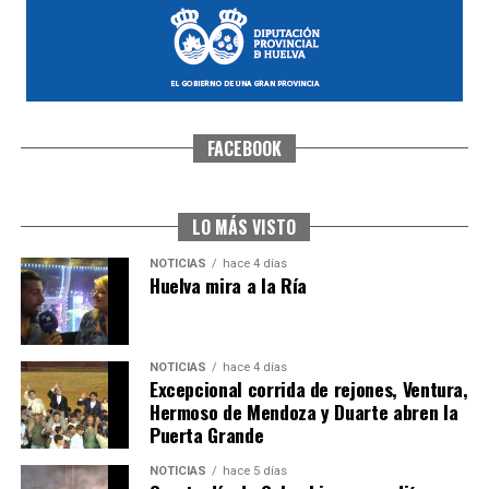
FACEBOOK
CUARTA CORRIDA DE LAS FIESTAS COLOMBINAS
2026
hace 5 días
·
Huelvatv
LO MÁS VISTO
NOTICIAS
hace 4 días
Huelva mira a la Ría
NOTICIAS
hace 4 días
Excepcional corrida de rejones, Ventura,
Hermoso de Mendoza y Duarte abren la
Puerta Grande
4º DÍA DE LAS FIESTAS COLOMBINAS 2026
NOTICIAS
hace 5 días
hace 5 días
·
Huelvatv