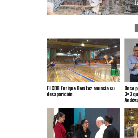
El CDB Enrique Benítez anuncia su
Once p
desaparición
3×3 qu
Andéva