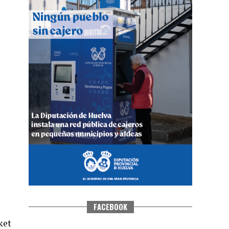
QUINTA CORRIDA DE LAS FIESTAS
COLOMBINAS 2026
hace 4 días
·
Huelvatv
FACEBOOK
ket