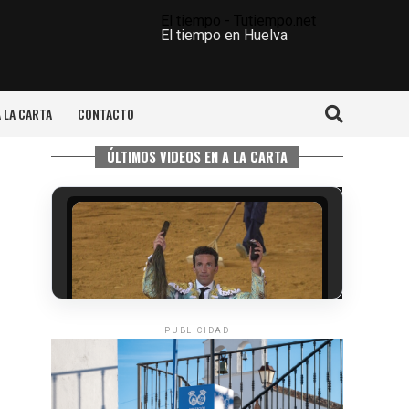
El tiempo - Tutiempo.net
El tiempo en Huelva
A LA CARTA
CONTACTO
ÚLTIMOS VIDEOS EN A LA CARTA
PUBLICIDAD
6º DÍA DE LAS FIESTAS COLOMBINAS
2026
hace 4 días
·
Huelvatv