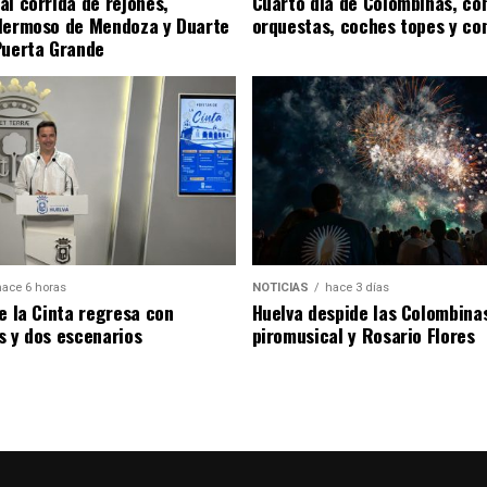
al corrida de rejones,
Cuarto día de Colombinas, con
Hermoso de Mendoza y Duarte
orquestas, coches topes y co
Puerta Grande
hace 6 horas
NOTICIAS
hace 3 días
de la Cinta regresa con
Huelva despide las Colombina
s y dos escenarios
piromusical y Rosario Flores