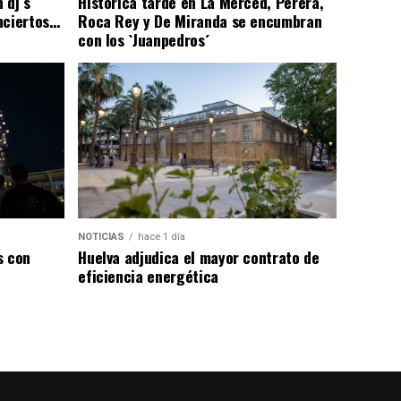
 dj´s
Histórica tarde en La Merced, Perera,
nciertos…
Roca Rey y De Miranda se encumbran
con los `Juanpedros´
NOTICIAS
hace 1 día
s con
Huelva adjudica el mayor contrato de
eficiencia energética