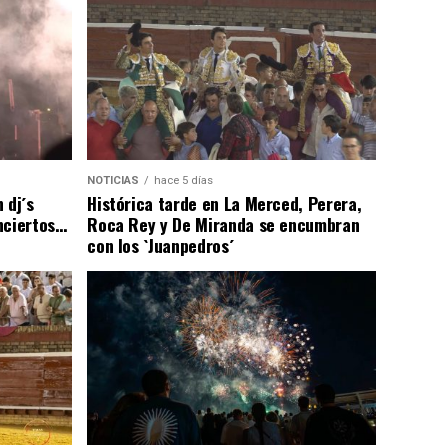
NOTICIAS
hace 5 días
 dj´s
Histórica tarde en La Merced, Perera,
nciertos…
Roca Rey y De Miranda se encumbran
con los `Juanpedros´