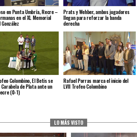
so en Punta Umbría, Recre –
Prats y Wehber, ambos jugadores
rmanas en el XL Memorial
llegan para reforzar la banda
 González
derecha
rofeo Colombino, El Betis se
Rafael Porras marca el inicio del
a Carabela de Plata ante un
LVII Trofeo Colombino
ecre (0-1)
LO MÁS VISTO