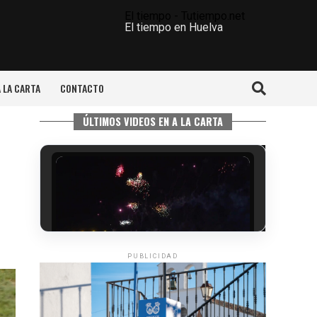
El tiempo - Tutiempo.net
El tiempo en Huelva
A LA CARTA
CONTACTO
ÚLTIMOS VIDEOS EN A LA CARTA
PUBLICIDAD
6º DÍA DE LAS FIESTAS COLOMBINAS
2026
hace 2 días
·
Huelvatv