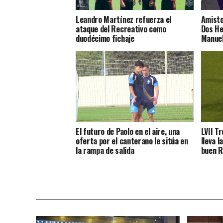
Leandro Martínez refuerza el
Amisto
ataque del Recreativo como
Dos He
duodécimo fichaje
Manuel
El futuro de Paolo en el aire, una
LVII T
oferta por el canterano le sitúa en
lleva l
la rampa de salida
buen R