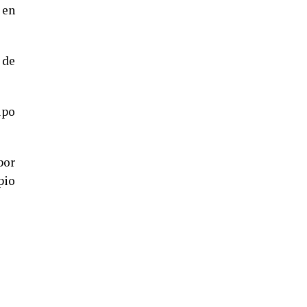
5º DÍA DE LAS FIESTAS COLOMBINAS
 en
2026
hace 3 días
·
Huelvatv
 de
ipo
por
pio
CUARTA CORRIDA DE LAS FIESTAS
COLOMBINAS 2026
hace 4 días
·
Huelvatv