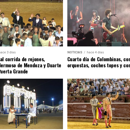
hace 3 días
NOTICIAS
hace 4 días
al corrida de rejones,
Cuarto día de Colombinas, con
Hermoso de Mendoza y Duarte
orquestas, coches topes y co
Puerta Grande