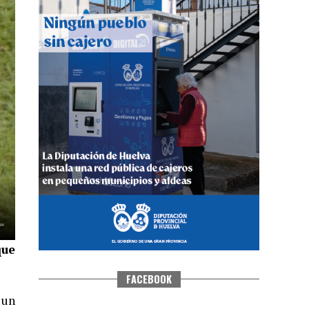
QUINTA CORRIDA DE LAS FIESTAS
COLOMBINAS 2026
hace 3 días
·
Huelvatv
que
FACEBOOK
 un