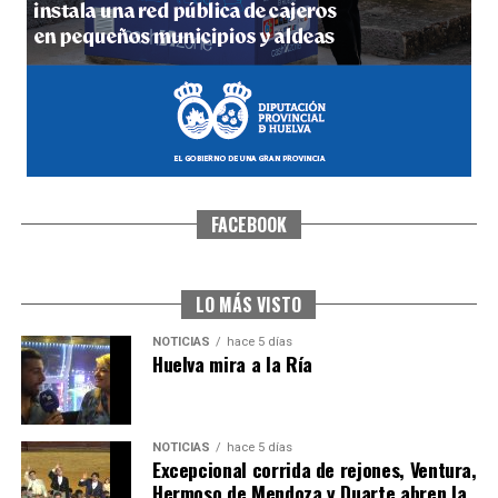
hace 5 días
·
Huelvatv
FACEBOOK
CUARTA CORRIDA DE LAS FIESTAS COLOMBINAS
2026
hace 5 días
·
Huelvatv
LO MÁS VISTO
NOTICIAS
hace 5 días
Huelva mira a la Ría
NOTICIAS
hace 5 días
Excepcional corrida de rejones, Ventura,
Hermoso de Mendoza y Duarte abren la