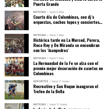
Puerta Grande
4º DÍA DE LAS FIESTAS COLOMBINAS 2026
NOTICIAS
hace 6 días
hace 6 días
·
Huelvatv
Cuarto día de Colombinas, con dj´s
orquestas, coches topes y conciertos…
NOTICIAS
hace 7 días
Histórica tarde en La Merced, Perera,
Roca Rey y De Miranda se encumbran
con los `Juanpedros´
NOTICIAS
hace 7 días
La Hermandad de la Fe se alza con el
SEXTA CORRIDA DE LAS FIESTAS COLOMBINAS
premio mejor decoración de casetas en
Colombinas
2026
hace 3 días
·
Huelvatv
DEPORTES
hace 11 horas
Recreativo y San Roque inauguran el
Trofeo de la Bella
NOTICIAS
hace 11 horas