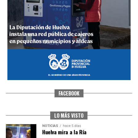
5º DÍA DE LAS FIESTAS COLOMBINAS 2026
hace 5 días
·
Huelvatv
FACEBOOK
CUARTA CORRIDA DE LAS FIESTAS COLOMBINAS
2026
hace 6 días
·
Huelvatv
LO MÁS VISTO
NOTICIAS
hace 5 días
Huelva mira a la Ría