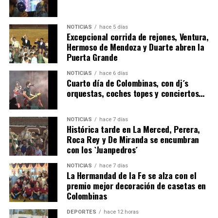
NOTICIAS
hace 5 días
Excepcional corrida de rejones, Ventura,
Hermoso de Mendoza y Duarte abren la
Puerta Grande
4º DÍA DE LAS FIESTAS COLOMBINAS 2026
NOTICIAS
hace 6 días
hace 6 días
·
Huelvatv
Cuarto día de Colombinas, con dj´s
orquestas, coches topes y conciertos…
NOTICIAS
hace 7 días
Histórica tarde en La Merced, Perera,
Roca Rey y De Miranda se encumbran
con los `Juanpedros´
NOTICIAS
hace 7 días
La Hermandad de la Fe se alza con el
SEXTA CORRIDA DE LAS FIESTAS COLOMBINAS
premio mejor decoración de casetas en
Colombinas
2026
hace 4 días
·
Huelvatv
DEPORTES
hace 12 horas