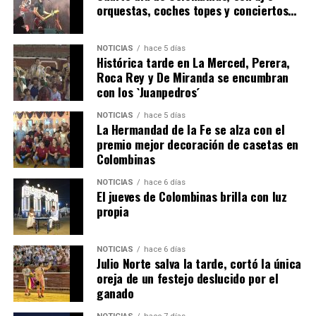
orquestas, coches topes y conciertos…
NOTICIAS
hace 5 días
Histórica tarde en La Merced, Perera,
Roca Rey y De Miranda se encumbran
con los `Juanpedros´
NOTICIAS
hace 5 días
La Hermandad de la Fe se alza con el
SEXTA CORRIDA DE LAS FIESTAS COLOMBINAS
premio mejor decoración de casetas en
Colombinas
2026
hace 2 días
·
Huelvatv
NOTICIAS
hace 6 días
El jueves de Colombinas brilla con luz
propia
NOTICIAS
hace 6 días
Julio Norte salva la tarde, cortó la única
oreja de un festejo deslucido por el
ganado