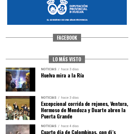
FACEBOOK
CUARTA CORRIDA DE LAS FIESTAS COLOMBINAS
2026
hace 4 días
·
Huelvatv
LO MÁS VISTO
NOTICIAS
hace 3 días
Huelva mira a la Ría
NOTICIAS
hace 3 días
Excepcional corrida de rejones, Ventura,
Hermoso de Mendoza y Duarte abren la
Puerta Grande
4º DÍA DE LAS FIESTAS COLOMBINAS 2026
NOTICIAS
hace 4 días
hace 4 días
·
Huelvatv
Cuarto día de Colombinas, con dj´s