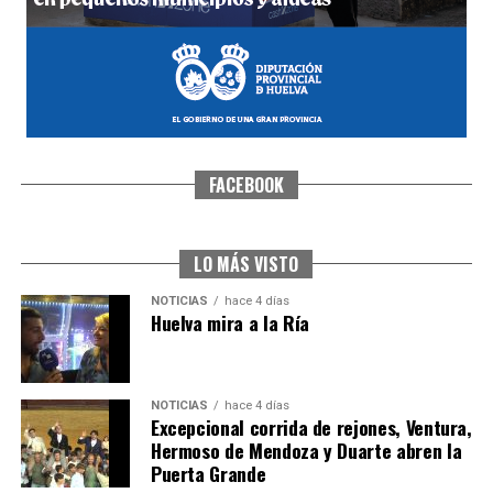
FACEBOOK
CUARTA CORRIDA DE LAS FIESTAS COLOMBINAS
2026
hace 4 días
·
Huelvatv
LO MÁS VISTO
NOTICIAS
hace 4 días
Huelva mira a la Ría
NOTICIAS
hace 4 días
Excepcional corrida de rejones, Ventura,
Hermoso de Mendoza y Duarte abren la
Puerta Grande