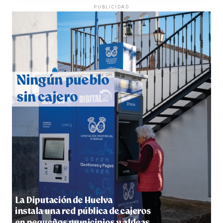
PUBLICIDAD
QUINTA CORRIDA DE LAS FIESTAS COLOMBINAS
2026
hace 3 días
·
Huelvatv
5º DÍA DE LAS FIESTAS COLOMBINAS 2026
hace 4 días
·
Huelvatv