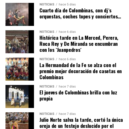
4º DÍA DE LAS FIESTAS COLOMBINAS 2026
NOTICIAS
hace 5 días
hace 5 días
·
Huelvatv
Cuarto día de Colombinas, con dj´s
orquestas, coches topes y conciertos…
NOTICIAS
hace 6 días
Histórica tarde en La Merced, Perera,
Roca Rey y De Miranda se encumbran
con los `Juanpedros´
NOTICIAS
hace 6 días
La Hermandad de la Fe se alza con el
SEXTA CORRIDA DE LAS FIESTAS COLOMBINAS
premio mejor decoración de casetas en
Colombinas
2026
hace 3 días
·
Huelvatv
NOTICIAS
hace 7 días
El jueves de Colombinas brilla con luz
propia
NOTICIAS
hace 7 días
Julio Norte salva la tarde, cortó la única
oreja de un festejo deslucido por el