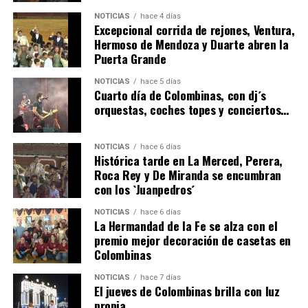
NOTICIAS
hace 4 días
Excepcional corrida de rejones, Ventura,
Hermoso de Mendoza y Duarte abren la
Puerta Grande
4º DÍA DE LAS FIESTAS COLOMBINAS 2026
NOTICIAS
hace 5 días
hace 5 días
·
Huelvatv
Cuarto día de Colombinas, con dj´s
orquestas, coches topes y conciertos…
NOTICIAS
hace 6 días
Histórica tarde en La Merced, Perera,
Roca Rey y De Miranda se encumbran
con los `Juanpedros´
NOTICIAS
hace 6 días
La Hermandad de la Fe se alza con el
SEXTA CORRIDA DE LAS FIESTAS COLOMBINAS
premio mejor decoración de casetas en
Colombinas
2026
hace 3 días
·
Huelvatv
NOTICIAS
hace 7 días
El jueves de Colombinas brilla con luz
propia