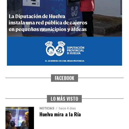
5º DÍA DE LAS FIESTAS COLOMBINAS 2026
hace 4 días
·
Huelvatv
FACEBOOK
CUARTA CORRIDA DE LAS FIESTAS COLOMBINAS
2026
hace 5 días
·
Huelvatv
LO MÁS VISTO
NOTICIAS
hace 4 días
Huelva mira a la Ría