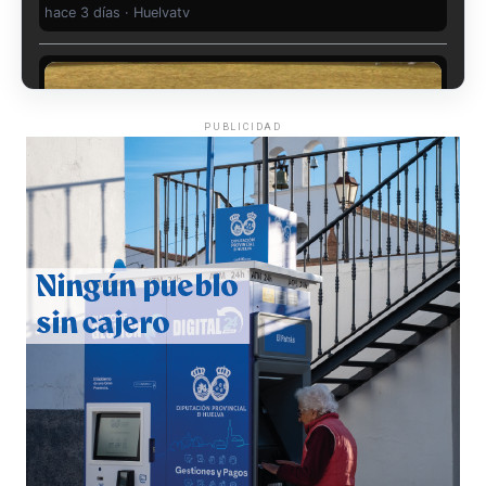
hace 3 días
·
Huelvatv
PUBLICIDAD
QUINTA CORRIDA DE LAS FIESTAS COLOMBINAS
2026
hace 4 días
·
Huelvatv