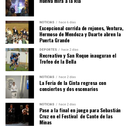
Huelva mira a la Ría
NOTICIAS
hace 6 días
Excepcional corrida de rejones, Ventura,
Hermoso de Mendoza y Duarte abren la
Puerta Grande
4º DÍA DE LAS FIESTAS COLOMBINAS 2026
DEPORTES
hace 2 días
hace 1 semana
·
Huelvatv
Recreativo y San Roque inauguran el
Trofeo de la Bella
NOTICIAS
hace 2 días
La Feria de la Cinta regresa con
conciertos y dos escenarios
NOTICIAS
hace 2 días
Pase a la final en juego para Sebastián
SEXTA CORRIDA DE LAS FIESTAS COLOMBINAS
Cruz en el Festival de Cante de las
Minas
2026