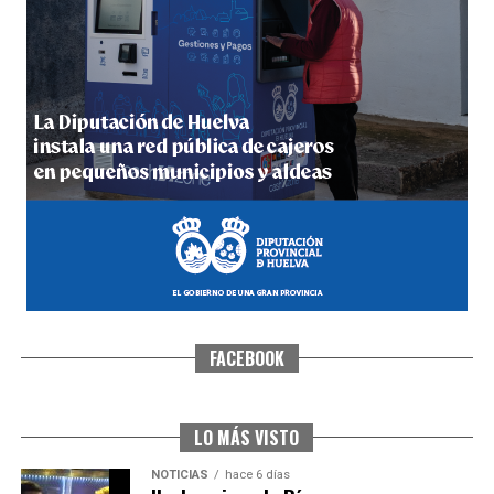
5º DÍA DE LAS FIESTAS COLOMBINAS 2026
hace 6 días
·
Huelvatv
FACEBOOK
CUARTA CORRIDA DE LAS FIESTAS COLOMBINAS
2026
hace 7 días
·
Huelvatv
LO MÁS VISTO
NOTICIAS
hace 6 días