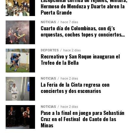
Hermoso de Mendoza y Duarte abren la
Puerta Grande
4º DÍA DE LAS FIESTAS COLOMBINAS 2026
NOTICIAS
hace 7 días
hace 7 días
·
Huelvatv
Cuarto día de Colombinas, con dj´s
orquestas, coches topes y conciertos…
DEPORTES
hace 2 días
Recreativo y San Roque inauguran el
Trofeo de la Bella
NOTICIAS
hace 2 días
La Feria de la Cinta regresa con
SEXTA CORRIDA DE LAS FIESTAS COLOMBINAS
conciertos y dos escenarios
2026
hace 5 días
·
Huelvatv
NOTICIAS
hace 2 días
Pase a la final en juego para Sebastián
Cruz en el Festival de Cante de las
Minas