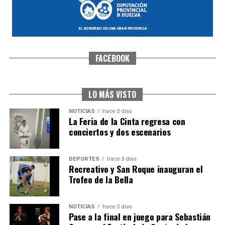
FACEBOOK
CUARTA CORRIDA DE LAS FIESTAS COLOMBINAS
2026
hace 1 semana
·
Huelvatv
LO MÁS VISTO
NOTICIAS
hace 3 días
La Feria de la Cinta regresa con
conciertos y dos escenarios
DEPORTES
hace 3 días
Recreativo y San Roque inauguran el
Trofeo de la Bella
4º DÍA DE LAS FIESTAS COLOMBINAS 2026
NOTICIAS
hace 3 días
hace 1 semana
·
Huelvatv
Pase a la final en juego para Sebastián