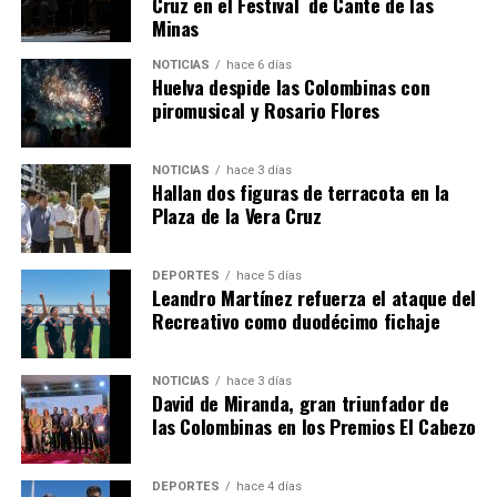
Cruz en el Festival de Cante de las
Minas
NOTICIAS
hace 6 días
Huelva despide las Colombinas con
piromusical y Rosario Flores
NOTICIAS
hace 3 días
Hallan dos figuras de terracota en la
SEXTA CORRIDA DE LAS FIESTAS COLOMBINAS
Plaza de la Vera Cruz
2026
hace 6 días
·
Huelvatv
DEPORTES
hace 5 días
Leandro Martínez refuerza el ataque del
Recreativo como duodécimo fichaje
NOTICIAS
hace 3 días
David de Miranda, gran triunfador de
las Colombinas en los Premios El Cabezo
DEPORTES
hace 4 días