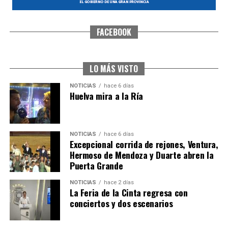
FACEBOOK
CUARTA CORRIDA DE LAS FIESTAS COLOMBINAS
2026
hace 1 semana
·
Huelvatv
LO MÁS VISTO
NOTICIAS
hace 6 días
Huelva mira a la Ría
NOTICIAS
hace 6 días
Excepcional corrida de rejones, Ventura,
Hermoso de Mendoza y Duarte abren la
Puerta Grande
4º DÍA DE LAS FIESTAS COLOMBINAS 2026
NOTICIAS
hace 2 días
hace 1 semana
·
Huelvatv
La Feria de la Cinta regresa con
conciertos y dos escenarios