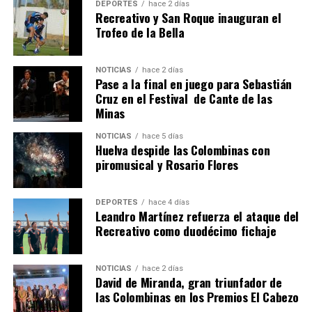
DEPORTES
hace 2 días
Recreativo y San Roque inauguran el
Trofeo de la Bella
NOTICIAS
hace 2 días
Pase a la final en juego para Sebastián
SEXTA CORRIDA DE LAS FIESTAS COLOMBINAS
Cruz en el Festival de Cante de las
Minas
2026
hace 5 días
·
Huelvatv
NOTICIAS
hace 5 días
Huelva despide las Colombinas con
piromusical y Rosario Flores
DEPORTES
hace 4 días
Leandro Martínez refuerza el ataque del
Recreativo como duodécimo fichaje
NOTICIAS
hace 2 días
David de Miranda, gran triunfador de
las Colombinas en los Premios El Cabezo