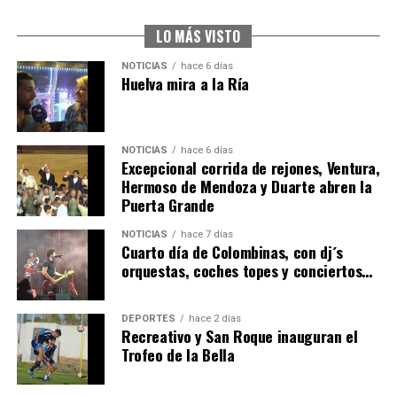
2026
hace 7 días
·
Huelvatv
LO MÁS VISTO
NOTICIAS
hace 6 días
Huelva mira a la Ría
NOTICIAS
hace 6 días
Excepcional corrida de rejones, Ventura,
Hermoso de Mendoza y Duarte abren la
Puerta Grande
4º DÍA DE LAS FIESTAS COLOMBINAS 2026
NOTICIAS
hace 7 días
hace 1 semana
·
Huelvatv
Cuarto día de Colombinas, con dj´s
orquestas, coches topes y conciertos…
DEPORTES
hace 2 días
Recreativo y San Roque inauguran el
Trofeo de la Bella