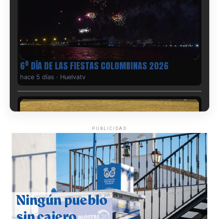
6º DÍA DE LAS FIESTAS COLOMBINAS 2026
hace 5 días
·
Huelvatv
PUBLICIDAD
QUINTA CORRIDA DE LAS FIESTAS COLOMBINAS
2026
hace 6 días
·
Huelvatv