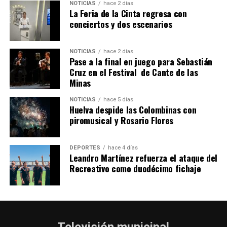
NOTICIAS
hace 2 días
La Feria de la Cinta regresa con
SEXTA CORRIDA DE LAS FIESTAS COLOMBINAS
conciertos y dos escenarios
2026
hace 5 días
·
Huelvatv
NOTICIAS
hace 2 días
Pase a la final en juego para Sebastián
Cruz en el Festival de Cante de las
Minas
NOTICIAS
hace 5 días
Huelva despide las Colombinas con
piromusical y Rosario Flores
DEPORTES
hace 4 días
Leandro Martínez refuerza el ataque del
Recreativo como duodécimo fichaje
Televisión municipal