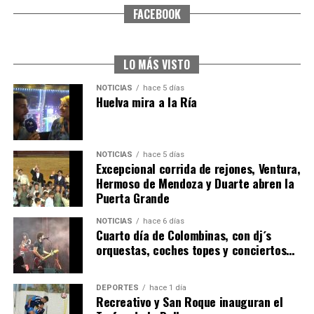
FACEBOOK
5º DÍA DE LAS FIESTAS COLOMBINAS 2026
hace 5 días
·
Huelvatv
LO MÁS VISTO
NOTICIAS
hace 5 días
Huelva mira a la Ría
NOTICIAS
hace 5 días
Excepcional corrida de rejones, Ventura,
Hermoso de Mendoza y Duarte abren la
Puerta Grande
CUARTA CORRIDA DE LAS FIESTAS COLOMBINAS
NOTICIAS
hace 6 días
2026
Cuarto día de Colombinas, con dj´s
orquestas, coches topes y conciertos…
hace 6 días
·
Huelvatv
DEPORTES
hace 1 día
Recreativo y San Roque inauguran el