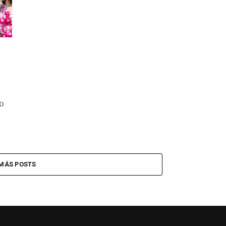
a
so
MÁS POSTS