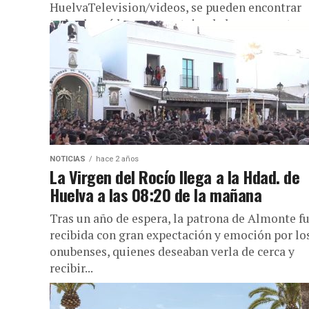
HuelvaTelevision/videos, se pueden encontrar
todos los vídeos y reportajes de los momentos
más destacados de los...
NOTICIAS
hace 2 años
La Virgen del Rocío llega a la Hdad. de
Huelva a las 08:20 de la mañana
Tras un año de espera, la patrona de Almonte f
recibida con gran expectación y emoción por lo
onubenses, quienes deseaban verla de cerca y
recibir...