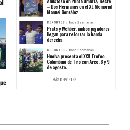
ol
Amistoso en Punta Umbría, Recre
– Dos Hermanas en el XL Memorial
Manuel González
DEPORTES
hace 2 semanas
Prats y Wehber, ambos jugadores
llegan para reforzar la banda
derecha
DEPORTES
hace 2 semanas
Huelva presenta el XXII Trofeo
Colombino de Tiro con Arco, 8 y 9
de agosto.
MÁS DEPORTES
que