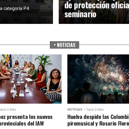
de protección oficia
la categoría P4
seminario
.
+ NOTICIAS
hace 2 días
NOTICIAS
hace 3 días
pez presenta los nuevos
Huelva despide las Colomb
provinciales del IAM
piromusical y Rosario Flor