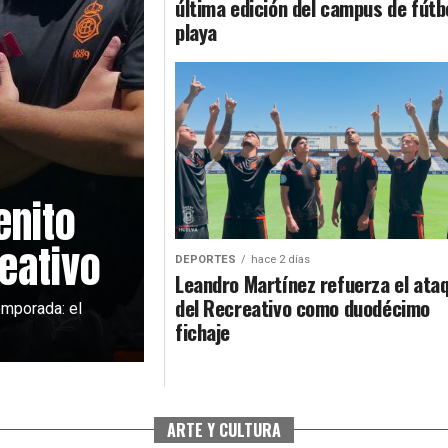
última edición del campus de fútb
playa
enito
eativo
DEPORTES
hace 2 días
Leandro Martínez refuerza el ata
del Recreativo como duodécimo
emporada: el
fichaje
ARTE Y CULTURA