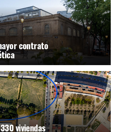
mayor contrato
ética
 330 viviendas