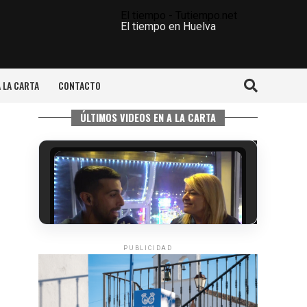
El tiempo - Tutiempo.net
El tiempo en Huelva
A LA CARTA
CONTACTO
ÚLTIMOS VIDEOS EN A LA CARTA
PUBLICIDAD
5º DÍA DE LAS FIESTAS COLOMBINAS
2026
hace 6 días
·
Huelvatv