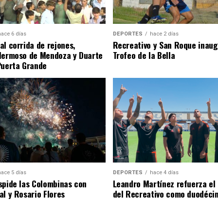
hace 6 días
DEPORTES
hace 2 días
al corrida de rejones,
Recreativo y San Roque inaug
Hermoso de Mendoza y Duarte
Trofeo de la Bella
Puerta Grande
hace 5 días
DEPORTES
hace 4 días
spide las Colombinas con
Leandro Martínez refuerza el
al y Rosario Flores
del Recreativo como duodécim