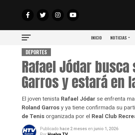
INICIO
NOTICIAS
DEPORTES
Rafael Jódar busca 
Garros y estará en l
El joven tenista
Rafael Jódar
se enfrenta m
Roland Garros
y ya tiene confirmada su part
de Tenis
organizada por el
Real Club Recre
Publicado
hace 2 meses
en
junio 1, 2026
Por
Huelva TV