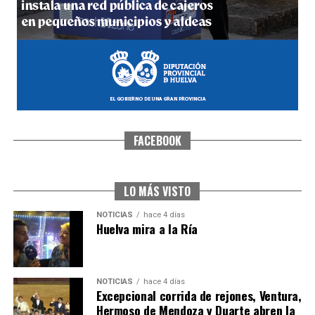
hace 5 días
·
Huelvatv
FACEBOOK
SEXTA CORRIDA DE LAS FIESTAS COLOMBINAS
2026
hace 3 días
·
Huelvatv
LO MÁS VISTO
NOTICIAS
hace 4 días
Huelva mira a la Ría
NOTICIAS
hace 4 días
Excepcional corrida de rejones, Ventura,
Hermoso de Mendoza y Duarte abren la