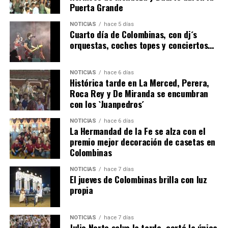
Puerta Grande
6º DÍA DE LAS FIESTAS COLOMBINAS 2026
NOTICIAS
hace 5 días
hace 3 días
·
Huelvatv
Cuarto día de Colombinas, con dj´s
orquestas, coches topes y conciertos…
NOTICIAS
hace 6 días
Histórica tarde en La Merced, Perera,
Roca Rey y De Miranda se encumbran
con los `Juanpedros´
NOTICIAS
hace 6 días
La Hermandad de la Fe se alza con el
QUINTA CORRIDA DE LAS FIESTAS COLOMBINAS
premio mejor decoración de casetas en
Colombinas
2026
hace 4 días
·
Huelvatv
NOTICIAS
hace 7 días
El jueves de Colombinas brilla con luz
propia
NOTICIAS
hace 7 días
Julio Norte salva la tarde, cortó la única