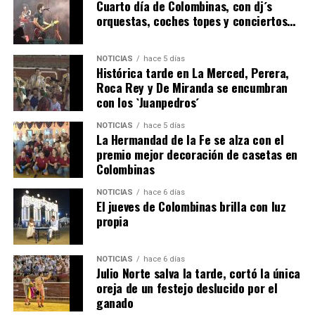
hace 4 días
·
Huelvatv
Cuarto día de Colombinas, con dj´s
orquestas, coches topes y conciertos…
NOTICIAS
hace 5 días
Histórica tarde en La Merced, Perera,
Roca Rey y De Miranda se encumbran
con los `Juanpedros´
NOTICIAS
hace 5 días
La Hermandad de la Fe se alza con el
SEXTA CORRIDA DE LAS FIESTAS COLOMBINAS
premio mejor decoración de casetas en
Colombinas
2026
hace 2 días
·
Huelvatv
NOTICIAS
hace 6 días
El jueves de Colombinas brilla con luz
propia
NOTICIAS
hace 6 días
Julio Norte salva la tarde, cortó la única
oreja de un festejo deslucido por el
ganado