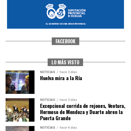
FACEBOOK
CUARTA CORRIDA DE LAS FIESTAS COLOMBINAS
2026
hace 4 días
·
Huelvatv
LO MÁS VISTO
NOTICIAS
hace 3 días
Huelva mira a la Ría
NOTICIAS
hace 3 días
Excepcional corrida de rejones, Ventura,
Hermoso de Mendoza y Duarte abren la
Puerta Grande
4º DÍA DE LAS FIESTAS COLOMBINAS 2026
NOTICIAS
hace 4 días