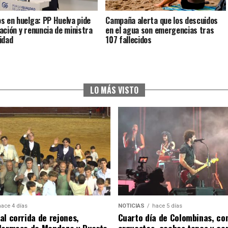
s en huelga: PP Huelva pide
Campaña alerta que los descuidos
ación y renuncia de ministra
en el agua son emergencias tras
idad
107 fallecidos
LO MÁS VISTO
hace 4 días
NOTICIAS
hace 5 días
al corrida de rejones,
Cuarto día de Colombinas, con
Hermoso de Mendoza y Duarte
orquestas, coches topes y co