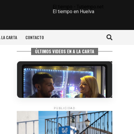
El tiempo - Tutiempo.net
El tiempo en Huelva
A LA CARTA
CONTACTO
ÚLTIMOS VIDEOS EN A LA CARTA
PUBLICIDAD
5º DÍA DE LAS FIESTAS COLOMBINAS
2026
hace 4 días
·
Huelvatv