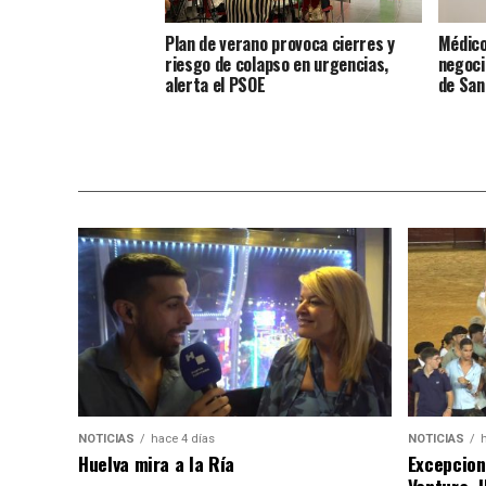
Plan de verano provoca cierres y
Médico
riesgo de colapso en urgencias,
negoci
alerta el PSOE
de San
NOTICIAS
hace 4 días
NOTICIAS
Huelva mira a la Ría
Excepcion
Ventura, 