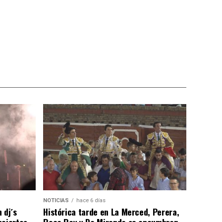
NOTICIAS
hace 6 días
 dj´s
Histórica tarde en La Merced, Perera,
nciertos…
Roca Rey y De Miranda se encumbran