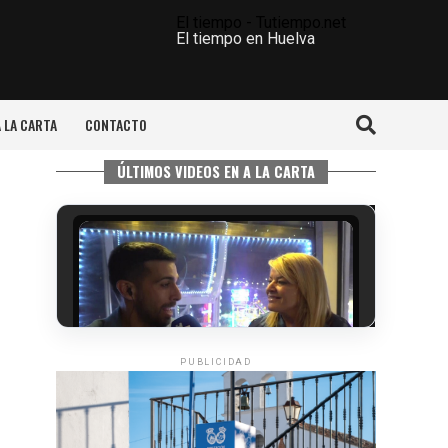
El tiempo - Tutiempo.net
El tiempo en Huelva
A LA CARTA
CONTACTO
ÚLTIMOS VIDEOS EN A LA CARTA
PUBLICIDAD
5º DÍA DE LAS FIESTAS COLOMBINAS
2026
hace 4 días
·
Huelvatv