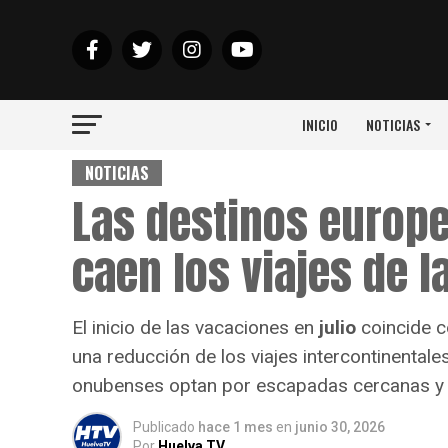
INICIO
NOTICIAS
NOTICIAS
Las destinos europ
caen los viajes de l
El inicio de las vacaciones en
julio
coincide c
una reducción de los viajes intercontinenta
onubenses optan por escapadas cercanas y 
Publicado
hace 1 mes
en
junio 30, 2026
Por
Huelva TV