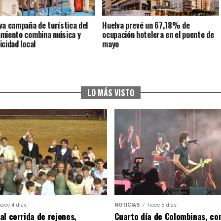
va campaña de turística del
Huelva prevé un 67,18% de
miento combina música y
ocupación hotelera en el puente de
icidad local
mayo
LO MÁS VISTO
hace 4 días
NOTICIAS
hace 5 días
al corrida de rejones,
Cuarto día de Colombinas, con