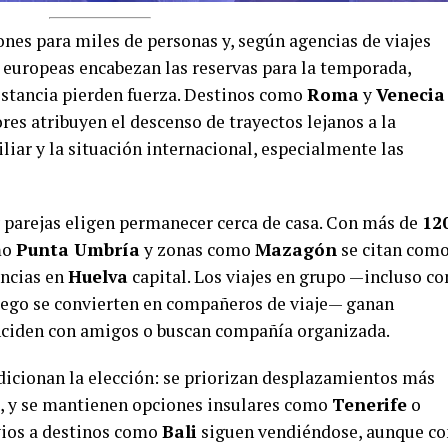
ones para miles de personas y, según agencias de viajes
s europeas encabezan las reservas para la temporada,
distancia pierden fuerza. Destinos como
Roma
y
Venecia
res atribuyen el descenso de trayectos lejanos a la
iar y la situación internacional, especialmente las
y parejas eligen permanecer cerca de casa. Con más de
12
mo
Punta Umbría
y zonas como
Mazagón
se citan com
ancias en
Huelva
capital. Los viajes en grupo —incluso co
uego se convierten en compañeros de viaje— ganan
nciden con amigos o buscan compañía organizada.
dicionan la elección: se priorizan desplazamientos más
s, y se mantienen opciones insulares como
Tenerife
o
ovios a destinos como
Bali
siguen vendiéndose, aunque co