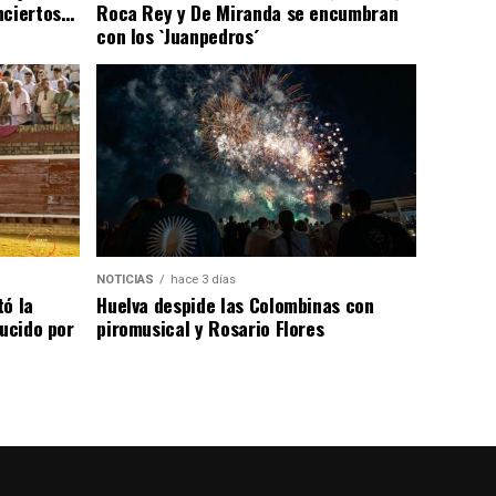
nciertos…
Roca Rey y De Miranda se encumbran
con los `Juanpedros´
NOTICIAS
hace 3 días
tó la
Huelva despide las Colombinas con
lucido por
piromusical y Rosario Flores