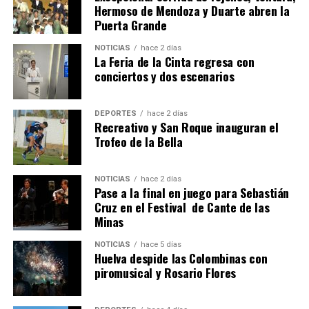
Hermoso de Mendoza y Duarte abren la
Puerta Grande
6º DÍA DE LAS FIESTAS COLOMBINAS 2026
NOTICIAS
hace 2 días
hace 5 días
·
Huelvatv
La Feria de la Cinta regresa con
conciertos y dos escenarios
DEPORTES
hace 2 días
Recreativo y San Roque inauguran el
Trofeo de la Bella
NOTICIAS
hace 2 días
Pase a la final en juego para Sebastián
QUINTA CORRIDA DE LAS FIESTAS COLOMBINAS
Cruz en el Festival de Cante de las
Minas
2026
hace 6 días
·
Huelvatv
NOTICIAS
hace 5 días
Huelva despide las Colombinas con
piromusical y Rosario Flores