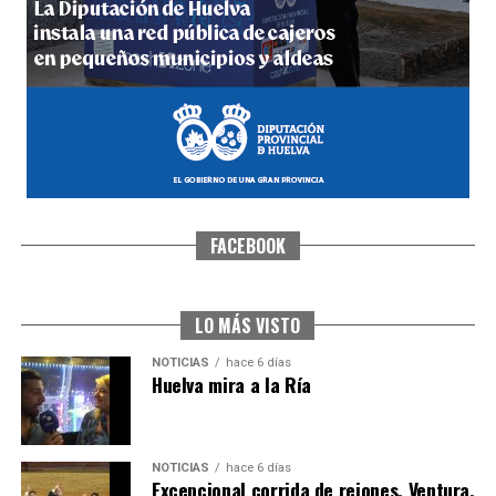
hace 1 semana
·
Huelvatv
FACEBOOK
SEXTA CORRIDA DE LAS FIESTAS COLOMBINAS
2026
hace 5 días
·
Huelvatv
LO MÁS VISTO
NOTICIAS
hace 6 días
Huelva mira a la Ría
NOTICIAS
hace 6 días
Excepcional corrida de rejones, Ventura,