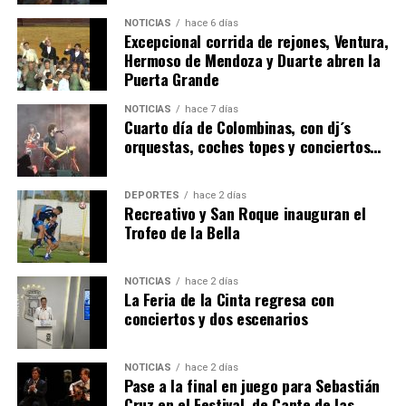
NOTICIAS
hace 6 días
Excepcional corrida de rejones, Ventura,
Hermoso de Mendoza y Duarte abren la
Puerta Grande
6º DÍA DE LAS FIESTAS COLOMBINAS 2026
NOTICIAS
hace 7 días
hace 5 días
·
Huelvatv
Cuarto día de Colombinas, con dj´s
orquestas, coches topes y conciertos…
DEPORTES
hace 2 días
Recreativo y San Roque inauguran el
Trofeo de la Bella
NOTICIAS
hace 2 días
La Feria de la Cinta regresa con
QUINTA CORRIDA DE LAS FIESTAS COLOMBINAS
conciertos y dos escenarios
2026
hace 6 días
·
Huelvatv
NOTICIAS
hace 2 días
Pase a la final en juego para Sebastián
Cruz en el Festival de Cante de las