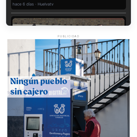
hace 6 días
·
Huelvatv
PUBLICIDAD
CUARTA CORRIDA DE LAS FIESTAS COLOMBINAS
2026
hace 7 días
·
Huelvatv