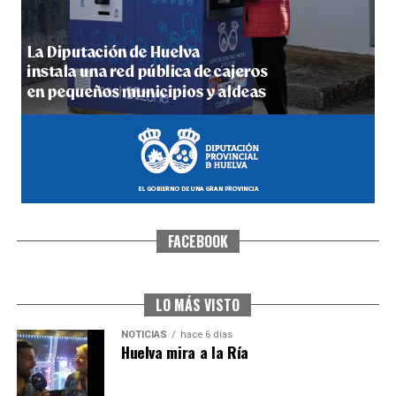
4º DÍA DE LAS FIESTAS COLOMBINAS 2026
hace 1 semana
·
Huelvatv
FACEBOOK
SEXTA CORRIDA DE LAS FIESTAS COLOMBINAS
2026
hace 5 días
·
Huelvatv
LO MÁS VISTO
NOTICIAS
hace 6 días
Huelva mira a la Ría