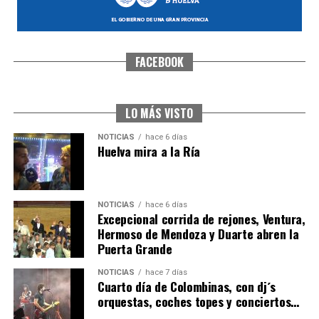
FACEBOOK
SEXTA CORRIDA DE LAS FIESTAS COLOMBINAS
2026
hace 5 días
·
Huelvatv
LO MÁS VISTO
NOTICIAS
hace 6 días
Huelva mira a la Ría
NOTICIAS
hace 6 días
Excepcional corrida de rejones, Ventura,
Hermoso de Mendoza y Duarte abren la
Puerta Grande
6º DÍA DE LAS FIESTAS COLOMBINAS 2026
NOTICIAS
hace 7 días
hace 5 días
·
Huelvatv
Cuarto día de Colombinas, con dj´s
orquestas, coches topes y conciertos…