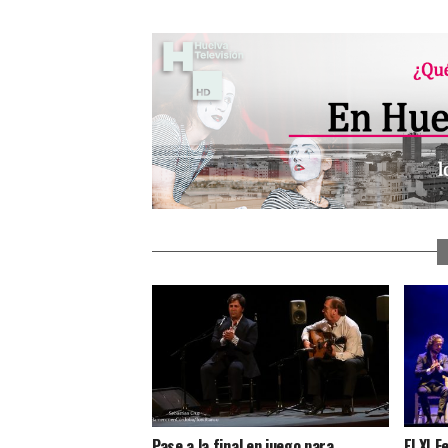
Pase a la final en juego para
El XI F