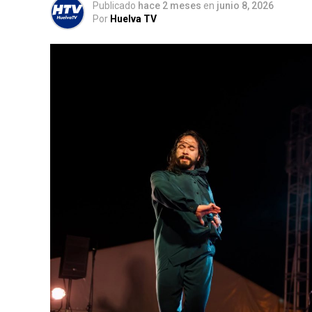
Publicado
hace 2 meses
en
junio 8, 2026
Por
Huelva TV