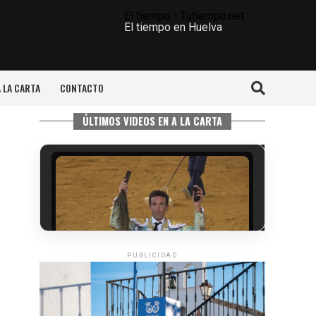
El tiempo - Tutiempo.net
El tiempo en Huelva
A LA CARTA
CONTACTO
ÚLTIMOS VIDEOS EN A LA CARTA
PUBLICIDAD
6º DÍA DE LAS FIESTAS COLOMBINAS
2026
hace 4 días
·
Huelvatv