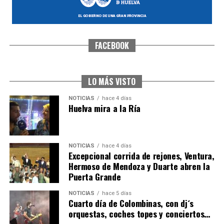
FACEBOOK
SEXTA CORRIDA DE LAS FIESTAS COLOMBINAS
2026
hace 3 días
·
Huelvatv
LO MÁS VISTO
NOTICIAS
hace 4 días
Huelva mira a la Ría
NOTICIAS
hace 4 días
Excepcional corrida de rejones, Ventura,
Hermoso de Mendoza y Duarte abren la
Puerta Grande
6º DÍA DE LAS FIESTAS COLOMBINAS 2026
NOTICIAS
hace 5 días
hace 3 días
·
Huelvatv
Cuarto día de Colombinas, con dj´s
orquestas, coches topes y conciertos…