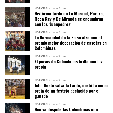
NOTICIAS
hace 6 días
Histórica tarde en La Merced, Perera,
Roca Rey y De Miranda se encumbran
con los `Juanpedros´
NOTICIAS
hace 6 días
La Hermandad de la Fe se alza con el
QUINTA CORRIDA DE LAS FIESTAS COLOMBINAS
premio mejor decoración de casetas en
Colombinas
2026
hace 4 días
·
Huelvatv
NOTICIAS
hace 7 días
El jueves de Colombinas brilla con luz
propia
NOTICIAS
hace 7 días
Julio Norte salva la tarde, cortó la única
oreja de un festejo deslucido por el
ganado
NOTICIAS
hace 3 días
Huelva despide las Colombinas con