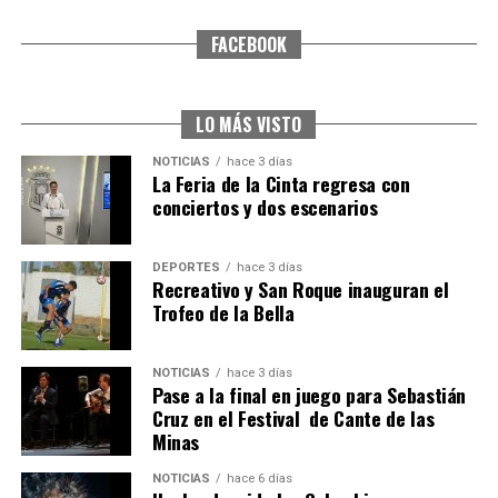
FACEBOOK
SEXTA CORRIDA DE LAS FIESTAS COLOMBINAS
2026
hace 6 días
·
Huelvatv
LO MÁS VISTO
NOTICIAS
hace 3 días
La Feria de la Cinta regresa con
conciertos y dos escenarios
DEPORTES
hace 3 días
Recreativo y San Roque inauguran el
Trofeo de la Bella
6º DÍA DE LAS FIESTAS COLOMBINAS 2026
NOTICIAS
hace 3 días
hace 6 días
·
Huelvatv
Pase a la final en juego para Sebastián
Cruz en el Festival de Cante de las
Minas
NOTICIAS
hace 6 días