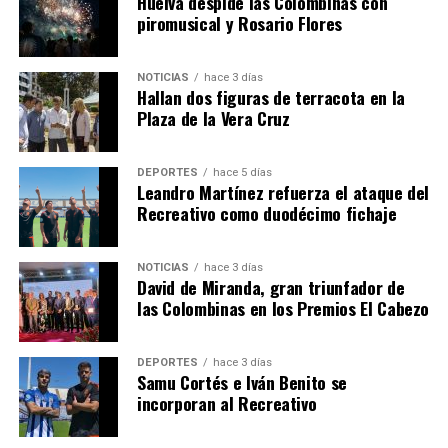
Huelva despide las Colombinas con
piromusical y Rosario Flores
NOTICIAS
hace 3 días
Hallan dos figuras de terracota en la
QUINTA CORRIDA DE LAS FIESTAS COLOMBINAS
Plaza de la Vera Cruz
2026
hace 1 semana
·
Huelvatv
DEPORTES
hace 5 días
Leandro Martínez refuerza el ataque del
Recreativo como duodécimo fichaje
NOTICIAS
hace 3 días
David de Miranda, gran triunfador de
las Colombinas en los Premios El Cabezo
DEPORTES
hace 3 días
Samu Cortés e Iván Benito se
incorporan al Recreativo