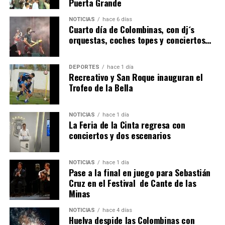
Puerta Grande
6º DÍA DE LAS FIESTAS COLOMBINAS 2026
NOTICIAS
hace 6 días
hace 4 días
·
Huelvatv
Cuarto día de Colombinas, con dj´s
orquestas, coches topes y conciertos…
DEPORTES
hace 1 día
Recreativo y San Roque inauguran el
Trofeo de la Bella
NOTICIAS
hace 1 día
La Feria de la Cinta regresa con
QUINTA CORRIDA DE LAS FIESTAS COLOMBINAS
conciertos y dos escenarios
2026
hace 5 días
·
Huelvatv
NOTICIAS
hace 1 día
Pase a la final en juego para Sebastián
Cruz en el Festival de Cante de las
Minas
NOTICIAS
hace 4 días
Huelva despide las Colombinas con