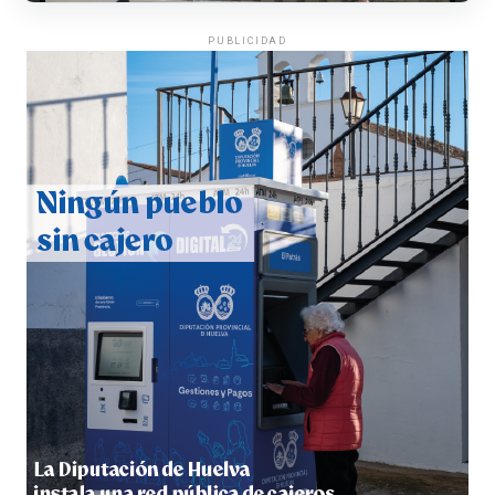
PUBLICIDAD
CUARTA CORRIDA DE LAS FIESTAS COLOMBINAS
2026
hace 6 días
·
Huelvatv
4º DÍA DE LAS FIESTAS COLOMBINAS 2026
hace 6 días
·
Huelvatv