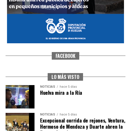
FACEBOOK
SEXTA CORRIDA DE LAS FIESTAS COLOMBINAS
2026
hace 4 días
·
Huelvatv
LO MÁS VISTO
NOTICIAS
hace 5 días
Huelva mira a la Ría
NOTICIAS
hace 5 días
Excepcional corrida de rejones, Ventura,
Hermoso de Mendoza y Duarte abren la