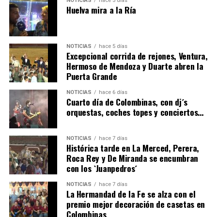
NOTICIAS
hace 5 días
Huelva mira a la Ría
NOTICIAS
hace 5 días
Excepcional corrida de rejones, Ventura,
Hermoso de Mendoza y Duarte abren la
Puerta Grande
6º DÍA DE LAS FIESTAS COLOMBINAS 2026
NOTICIAS
hace 6 días
hace 4 días
·
Huelvatv
Cuarto día de Colombinas, con dj´s
orquestas, coches topes y conciertos…
NOTICIAS
hace 7 días
Histórica tarde en La Merced, Perera,
Roca Rey y De Miranda se encumbran
con los `Juanpedros´
NOTICIAS
hace 7 días
La Hermandad de la Fe se alza con el
QUINTA CORRIDA DE LAS FIESTAS COLOMBINAS
premio mejor decoración de casetas en
Colombinas
2026